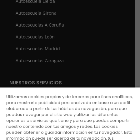
Autoescuela Lleida
Autoescuela Girona
Autoescuelas A Coruña
Autoescuelas León
Autoescuelas Madrid
Autoescuelas Zaragoza
NUESTROS SERVICIOS
Carnet de coche
Utilizamos cookies propias y de terceros para fines analíticos,
para mostrarte publicidad personalizada en base a un perfil
Carnet de moto
elaborado a partir de tus hábitos de navegación, para que
puedas navegar por el sitio web y utilizar las diferentes
Curso de recuperación de puntos del carnet
opciones o servicios que tiene y para que puedas compartir
nuestro contenido con tus amigos y redes. Las cookies
Carnets profesionales
pueden obtener o guardar información en tu navegador. Esta
información puede ser acerca de tu navegación, tus