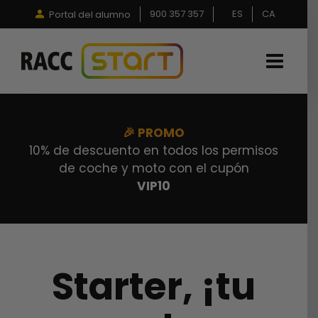
Saltar
900 357 357
ES
CA
Portal del alumno
al
contenido
🎉 PROMO
10% de descuento en todos los permisos
de coche y moto con el cupón
VIP10
Starter, ¡tu