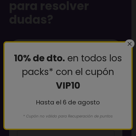
para resolver
dudas?
×
Nombre y apellidos
10% de dto.
en todos los
packs* con el cupón
VIP10
Teléfono
Hasta el 6 de agosto
* Cupón no válido para Recuperación de puntos
Correo electrónico