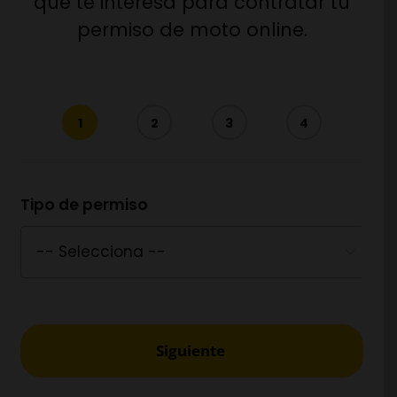
que te interesa para contratar tu
permiso de moto online.
1
2
3
4
Tipo de permiso
