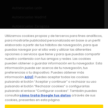
Autoescuelas León
Autoescuelas Madrid
Autoescuelas Zaragoza
Utilizamos cookies propias y de terceros para fines analíticos,
para mostrarte publicidad personalizada en base a un perfil
NUESTROS SERVICIOS
elaborado a partir de tus hábitos de navegación, para que
puedas navegar por el sitio web y utilizar las diferentes
Carnet de coche
opciones o servicios que tiene y para que puedas compartir
nuestro contenido con tus amigos y redes. Las cookies
Carnet de moto
pueden obtener o guardar información en tu navegador. Esta
información puede ser acerca de tu navegación, tus
Curso de recuperación de puntos del carnet
preferencias o tu dispositivo. Puedes obtener más
información
AQUÍ
. Puedes aceptar todas las cookies
Carnets profesionales
pulsando el botón “Aceptar y continuar” o rechazar su uso
pulsando el botón “Rechazar cookies” o configurarlas
Packs
pulsando el enlace “Configurar cookies”. También puedes
consultar
cómo trata Google tus datos
a través de sus
cookies, presentes en esta página.
RACC START