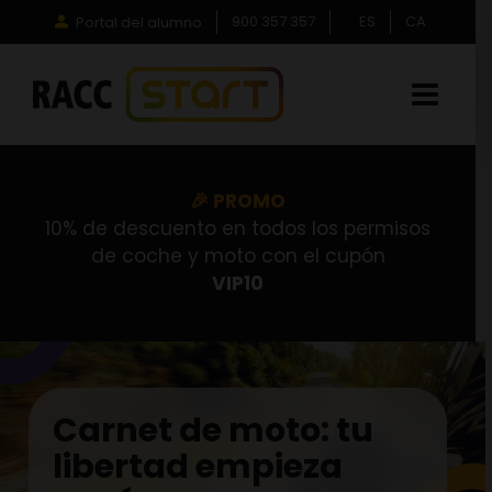
Saltar
900 357 357
ES
CA
Portal del alumno
al
contenido
🎉 PROMO
10% de descuento en todos los permisos
de coche y moto con el cupón
VIP10
Carnet de moto: tu
libertad empieza