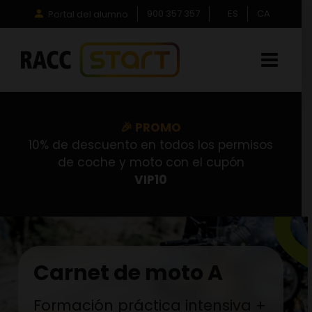
Saltar
900 357 357
ES
CA
Portal del alumno
al
contenido
🎉 PROMO
10% de descuento en todos los permisos
de coche y moto con el cupón
VIP10
Carnet de moto A
Formación práctica intensiva +