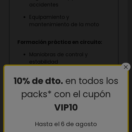
accidentes
Equipamiento y
mantenimiento de la moto
Formación práctica en circuito:
Maniobras de control y
estabilidad
×
Frenadas de emergencia
10% de dto.
en todos los
Trazado de curvas
packs* con el cupón
Formación en vías abiertas:
VIP10
Conducción en tráfico real
Hasta el 6 de agosto
Anticipación y toma de