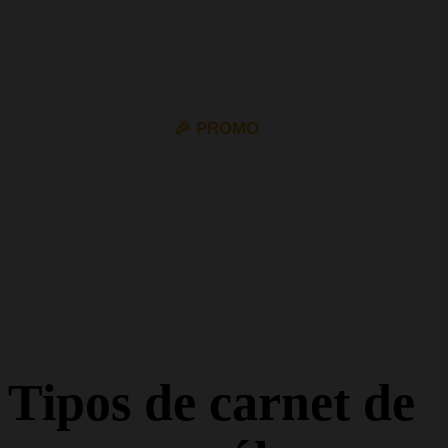
🎉 PROMO
10% de descuento en todos los permisos de coche y
moto con el cupón
VIP10
Tipos de carnet de