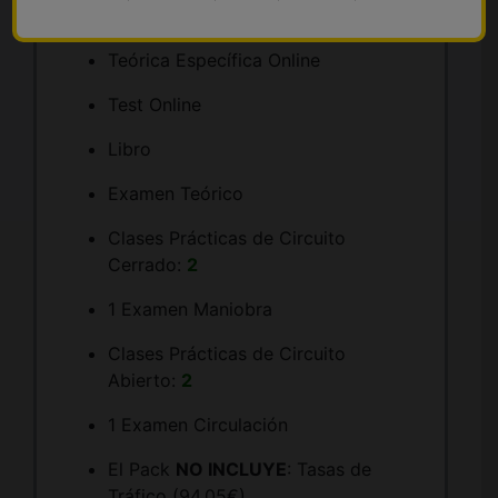
Teórica Común Online
Teórica Específica Online
Test Online
Libro
Examen Teórico
Clases Prácticas de Circuito
Cerrado:
2
1 Examen Maniobra
Clases Prácticas de Circuito
Abierto:
2
1 Examen Circulación
El Pack
NO INCLUYE
: Tasas de
Tráfico (94,05€)