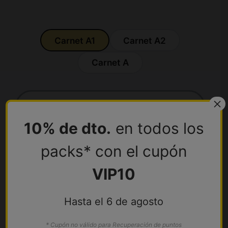
A1
A2
A
×
495€
10% de dto.
en todos los
Pack A1
packs* con el cupón
VIP10
El pack incluye:
Matrícula
Hasta el 6 de agosto
Tramitación
* Cupón no válido para Recuperación de puntos