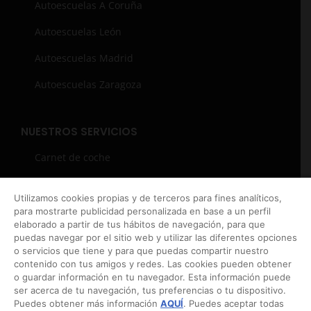
Autoescuelas A Coruña
Autoescuelas León
Autoescuelas Madrid
Autoescuelas Zaragoza
NUESTROS SERVICIOS
Carnet de coche
Carnet de moto
Utilizamos cookies propias y de terceros para fines analíticos,
Curso de recuperación de puntos del carnet
para mostrarte publicidad personalizada en base a un perfil
elaborado a partir de tus hábitos de navegación, para que
Carnets profesionales
puedas navegar por el sitio web y utilizar las diferentes opciones
o servicios que tiene y para que puedas compartir nuestro
Packs
contenido con tus amigos y redes. Las cookies pueden obtener
o guardar información en tu navegador. Esta información puede
ser acerca de tu navegación, tus preferencias o tu dispositivo.
Puedes obtener más información
AQUÍ
. Puedes aceptar todas
RACC START