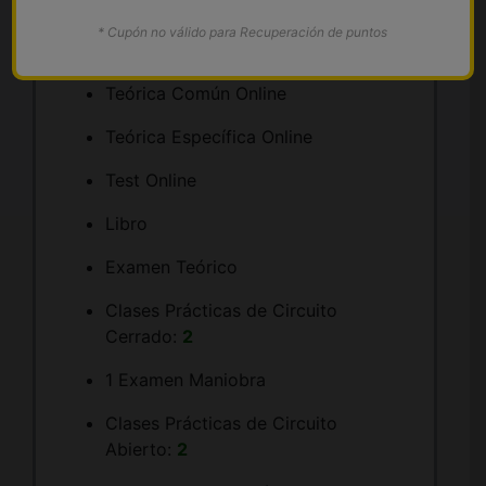
Matrícula
* Cupón no válido para Recuperación de puntos
Tramitación
Teórica Común Online
Teórica Específica Online
Test Online
Libro
Examen Teórico
Clases Prácticas de Circuito
Cerrado:
2
1 Examen Maniobra
Clases Prácticas de Circuito
Abierto:
2