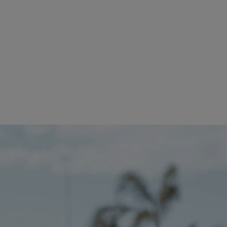
de descuento en todos los permisos de coche y moto c