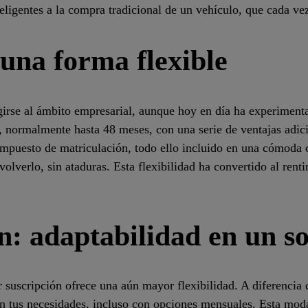
teligentes a la compra tradicional de un vehículo, que cada ve
Hasta el 30 de julio
* Cupón no válido para Recuperación de puntos
 una forma flexible
girse al ámbito empresarial, aunque hoy en día ha experimenta
rminado, normalmente hasta 48 meses, con una serie de ventaja
o e incluso el impuesto de matriculación, todo ello incluido 
mplemente devolverlo, sin ataduras. Esta flexibilidad ha conve
n: adaptabilidad en un s
 suscripción ofrece una aún mayor flexibilidad. A diferencia d
n tus necesidades, incluso con opciones mensuales. Esta moda