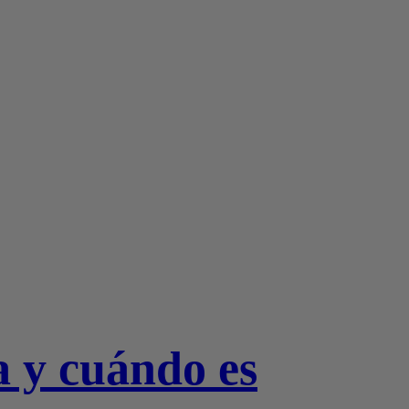
on el cupón
VIP10
a y cuándo es