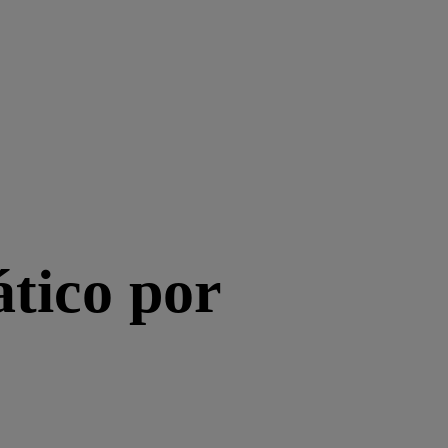
on el cupón
VIP10
tico por