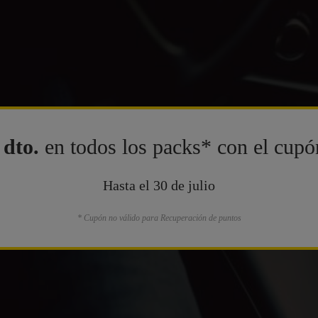
dto.
en todos los packs* con el cup
Hasta el 30 de julio
* Cupón no válido para Recuperación de puntos