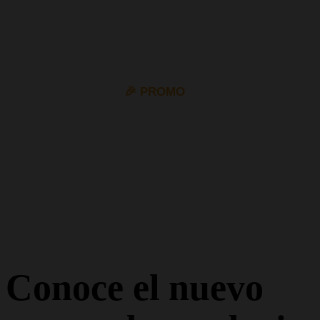
🎉 PROMO
10% de descuento en todos los permisos de coche y
moto con el cupón
VIP10
Conoce el nuevo