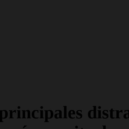
de descuento en todos los permisos de coche y moto c
principales distr