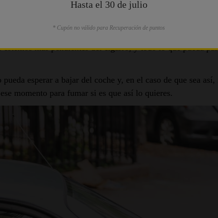
Hasta el 30 de julio
* Cupón no válido para Recuperación de puntos
as se está en marcha. Y no es cuestión solo de fumar, sino del
temos más pendientes del cigarro, y todo lo que pueda pasar
pueda esperar a bajar del coche y, en el caso de que sea así
a ese momento para fumar si es que así lo quieres.