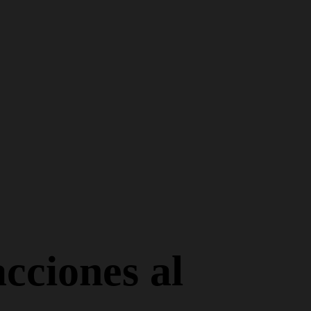
on el cupón
VIP10
acciones al