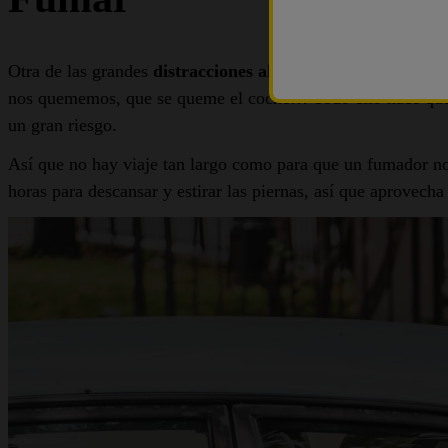
Otra de las grandes
distracciones al volante
es fumar mientr
nos quememos, que se queme el coche… Todo ello hace que es
un gran riesgo.
Así que no hay viaje tan largo como para que un fumador no 
horas para descansar y estirar las piernas, así que aprovech