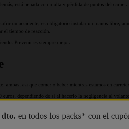
emás, está penada con multa y pérdida de puntos del carnet.
 sufrir un accidente, es obligatorio instalar un manos libre,
r el tiempo de reacción.
iendo. Prevenir es siempre mejor.
e
e, ambas, así que comer o beber mientras estamos en carreter
 euros, dependiendo de si al hacerlo la negligencia al volant
ara, descansa, bebe y come y continúa tu camino.
dto.
en todos los packs* con el cup