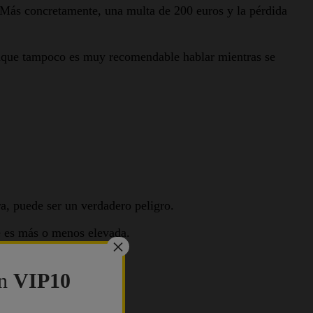
 Más concretamente, una multa de 200 euros y la pérdida
 aunque tampoco es muy recomendable hablar mientras se
a, puede ser un verdadero peligro.
e es más o menos elevada.
×
ón
VIP10