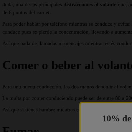
duda, una de las principales
distracciones al volante
que, ad
de 6 puntos del carnet.
Para poder hablar por teléfono mientras se conduce y evitar
conduce pues se pierde la concentración, llevando a aumenta
Así que nada de llamadas ni mensajes mientras estés conduc
Comer o beber al volant
Para una buena conducción, las dos manos deben ir al volant
La multa por comer conduciendo puede ser de entre 80 a 200
Así que si tienes hambre mientras conduces, no lo dudes, p
10% de 
Fumar