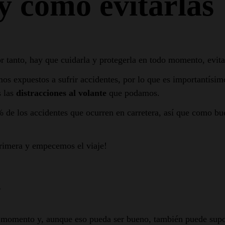
y cómo evitarlas
or tanto, hay que cuidarla y protegerla en todo momento, evit
 expuestos a sufrir accidentes, por lo que es importantísimo
s las
distracciones al volante
que podamos.
0% de los accidentes que ocurren en carretera, así que como bu
rimera y empecemos el viaje!
l
o momento y, aunque eso pueda ser bueno, también puede supon