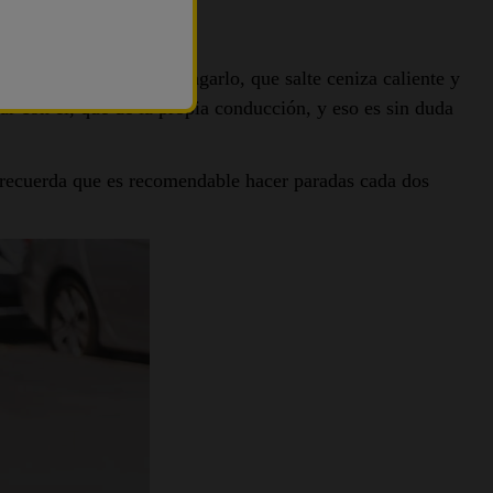
 acto de encenderlo, apagarlo, que salte ceniza caliente y
 con él, que de la propia conducción, y eso es sin duda
, recuerda que es recomendable hacer paradas cada dos