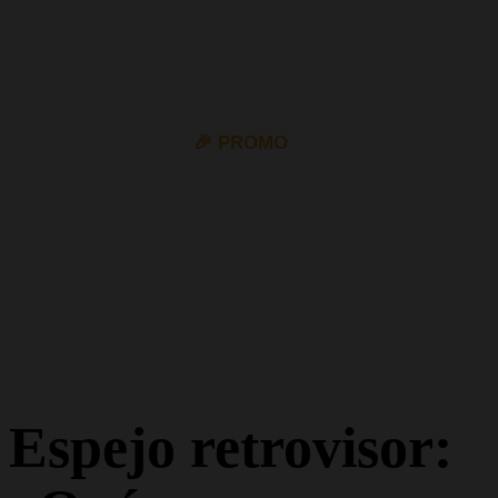
🎉 PROMO
10% de descuento en todos los permisos de coche y
moto con el cupón
VIP10
Espejo retrovisor: