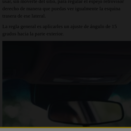
usar, sin moverte del sitio, para regular el espejo retrovisor
derecho de manera que puedas ver igualmente la esquina
trasera de ese lateral.
La regla general es aplicarles un ajuste de ángulo de 15
grados hacia la parte exterior.