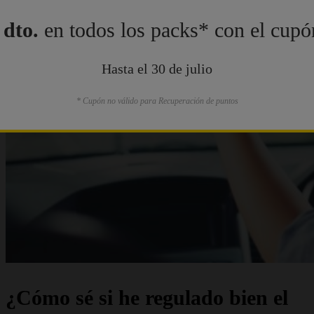
dto.
en todos los packs* con el cup
Hasta el 30 de julio
* Cupón no válido para Recuperación de puntos
¿Cómo sé si he regulado bien el